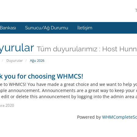
 Bankası
Sunucu/Ağ Durumu
İletişim
yurular
Tüm duyurularımız : Host Hunn
Duyurular
Ağu 2026
k you for choosing WHMCS!
 to WHMCS! You have made a great choice and we want to help you 
mple announcement. Announcements are a great way to keep your c
 edit or delete this announcement by logging into the admin area a
Ara 2020
Powered by
WHMCompleteSol