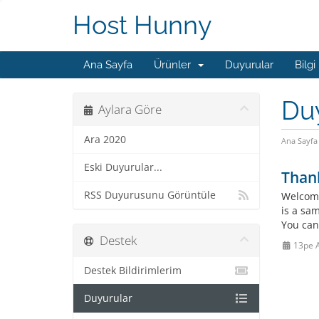
Host Hunny
Ana Sayfa
Ürünler
Duyurular
Bilgi
Du
Aylara Göre
Ara 2020
Ana Sayfa
Eski Duyurular...
Than
RSS Duyurusunu Görüntüle
Welcome
is a sa
You can
Destek
13pe 
Destek Bildirimlerim
Duyurular