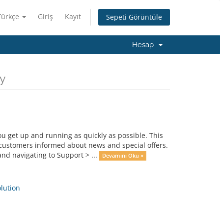
Türkçe
Giriş
Kayıt
Sepeti Görüntüle
Hesap
y
get up and running as quickly as possible. This
ustomers informed about news and special offers.
nd navigating to Support > ...
Devamını Oku »
ution